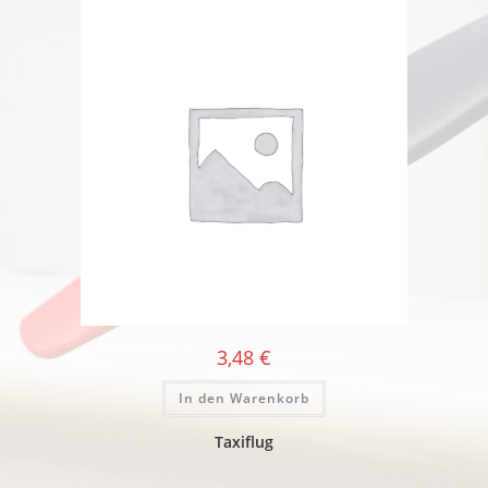
3,48
€
In den Warenkorb
Taxiflug