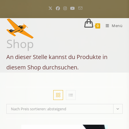
Zum
Inhalt
springen
Menü
0
Shop
An dieser Stelle kannst du Produkte in
diesem Shop durchsuchen.
Nach Preis sortieren: absteigend